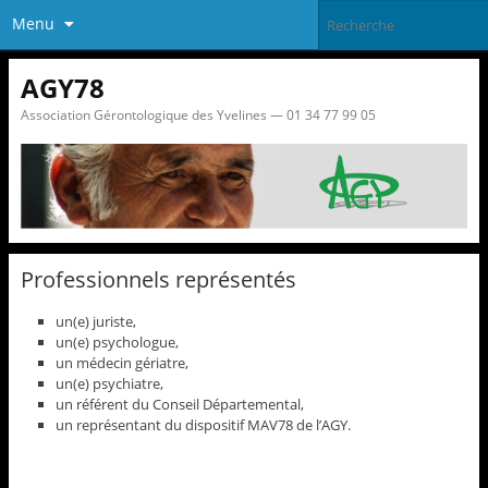
Menu
AGY78
Association Gérontologique des Yvelines — 01 34 77 99 05
Professionnels représentés
un(e) juriste,
un(e) psychologue,
un médecin gériatre,
un(e) psychiatre,
un référent du Conseil Départemental,
un représentant du dispositif MAV78 de l’AGY.